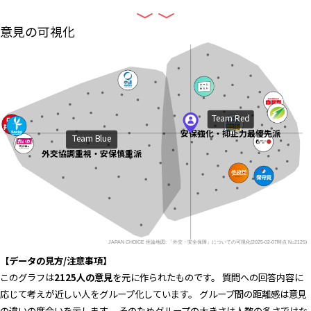
意見の可視化
Team Red
安保強化・抑止力最優先派
Team Blue
外交協調重視・安保慎重派
JAPAN CHOICE 世論地図: 「外交・安全保障」についての可視化(2025-02-07時点 N=2125)
【データの見方/注意事項】
このグラフは
2125
人の意見
を元に作られたものです。 質問への回答内容に
応じて考えが近しい人をグループ化しています。 グループ間の距離感は意見
の違いの度合いを示します。 そのためグループの大きさは人数の多さではな