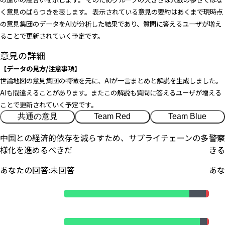
く意見のばらつきを表します。 表示されている意見の要約はあくまで現時点
の意見集団のデータをAIが分析した結果であり、質問に答えるユーザが増え
ることで更新されていく予定です。
意見の詳細
【データの見方/注意事項】
世論地図の意見集団の特徴を元に、AIが一言まとめと解説を生成しました。
AIも間違えることがあります。またこの解説も質問に答えるユーザが増える
ことで更新されていく予定です。
共通の意見
Team Red
Team Blue
中国との経済的依存を減らすため、サプライチェーンの多
警察
様化を進めるべきだ
きる
あなたの回答:
未回答
あな
全体集計
Team Red