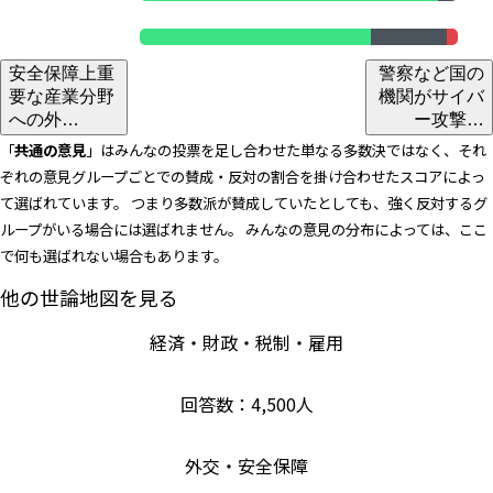
Team Blue
安全保障上重
警察など国の
要な産業分野
機関がサイバ
への外…
ー攻撃…
「
共通の意見
」はみんなの投票を足し合わせた単なる多数決ではなく、それ
ぞれの意見グループごとでの賛成・反対の割合を掛け合わせたスコアによっ
て選ばれています。 つまり多数派が賛成していたとしても、強く反対するグ
ループがいる場合には選ばれません。 みんなの意見の分布によっては、ここ
で何も選ばれない場合もあります。
他の世論地図を見る
経済・財政・税制・雇用
回答数：
4,500
人
外交・安全保障